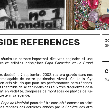
TSIDE REFERENCES
2
GR
réunira un nombre important d’œuvres originales et une
s et artistes indisciplinés
Papa Palmerino
et
Le Grand
C
io
, décédé le 7 septembre 2003, restera gravée dans nos
emplaçable de notre patrimoine vivant. Ce Louis Cyr
Ma
en arts visuels que pour ses performances herculéennes.
 l’habitude de se tenir dans des lieux très fréquentés de la
ettant en vedette. Composés de montages de photos de lui-
retenir sa légende.
e
Pape de Montréal
, pourrait être considéré comme un saint
ses reprises ces dernières années par la Société des arts