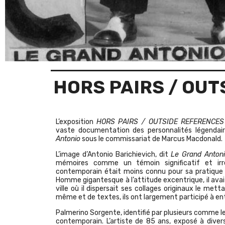
HORS PAIRS / OU
L’exposition
HORS PAIRS / OUTSIDE REFERENCES
vaste documentation des personnalités légendaire
Antonio
sous le commissariat de Marcus Macdonald.
L’image d’Antonio Barichievich, dit
Le Grand Anton
mémoires comme un témoin significatif et irr
contemporain était moins connu pour sa pratique 
Homme gigantesque à l’attitude excentrique, il avait
ville où il dispersait ses collages originaux le m
même et de textes, ils ont largement participé à ent
Palmerino Sorgente, identifié par plusieurs comme l
contemporain. L’artiste de 85 ans, exposé à diver