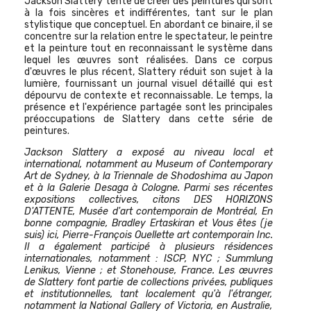
Jackson Slattery tente de créer des peintures qui sont
à la fois sincères et indifférentes, tant sur le plan
stylistique que conceptuel. En abordant ce binaire, il se
concentre sur la relation entre le spectateur, le peintre
et la peinture tout en reconnaissant le système dans
lequel les œuvres sont réalisées. Dans ce corpus
d'œuvres le plus récent, Slattery réduit son sujet à la
lumière, fournissant un journal visuel détaillé qui est
dépourvu de contexte et reconnaissable. Le temps, la
présence et l'expérience partagée sont les principales
préoccupations de Slattery dans cette série de
peintures.
Jackson Slattery a exposé au niveau local et
international, notamment au Museum of Contemporary
Art de Sydney, à la Triennale de Shodoshima au Japon
et à la Galerie Desaga à Cologne. Parmi ses récentes
expositions collectives, citons DES HORIZONS
D'ATTENTE, Musée d'art contemporain de Montréal, En
bonne compagnie, Bradley Ertaskiran et Vous êtes (je
suis) ici, Pierre-François Ouellette art contemporain Inc.
Il a également participé à plusieurs résidences
internationales, notamment : ISCP, NYC ; Summlung
Lenikus, Vienne ; et Stonehouse, France. Les œuvres
de Slattery font partie de collections privées, publiques
et institutionnelles, tant localement qu'à l'étranger,
notamment la National Gallery of Victoria, en Australie,