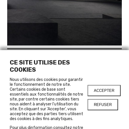
JEREMY SHAW : PHASE SHIFTING
CE SITE UTILISE DES
INDEX
COOKIES
Nous utilisons des cookies pour garantir
12.12.2023
le fonctionnement de notre site.
-
25.02.2024
Certains cookies de base sont
ACCEPTER
essentiels aux fonctionnalités de notre
site, par contre certains cookies tiers
MAIN HALL
nous aident à analyser l'utilisation du
REFUSER
site. En cliquant sur 'Accepter', vous
La Fonderie Darling est ravie d'accueillir pour la première
acceptez que des parties tiers utilisent
fois de son histoire le Musée d'art contemporain de
des cookies à des fins analytiques.
Montréal. Vaste installation vidéo immersive à sept
canaux, Phase Shifting Index [Index d’états de transition]
Pour plus dinformation consultez notre