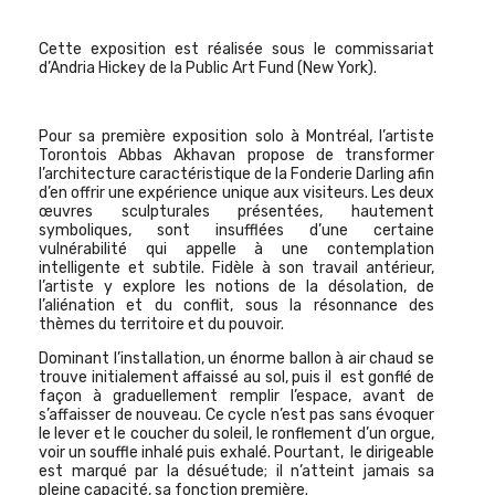
Cette exposition est réalisée sous le commissariat
d’Andria Hickey de la Public Art Fund (New York).
Pour sa première exposition solo à Montréal, l’artiste
Torontois
Abbas Akhavan
propose de transformer
l’architecture caractéristique de la Fonderie Darling afin
d’en offrir une expérience unique aux visiteurs. Les deux
œuvres sculpturales présentées, hautement
symboliques, sont insufflée
s d’une certaine
vulnérabilité qui appelle à une contemplation
intelligente et subtile. Fidèle à son travail antérieur,
l’artiste y explore les notions de la désolation, de
l’aliénation et du conflit, sous la résonnance des
thèmes du territoire et du pouvoir.
Dominant l’installation, un énorme ballon à air chaud se
trouve initialement affaissé au sol, puis il est gonflé de
façon à graduellement remplir l’espace, avant de
s’affaisser de nouveau. Ce cycle n’est pas sans évoquer
le lever et le coucher du soleil, le ronflement d’un orgue,
voir un souffle inhalé puis exhalé. Pourtant, le dirigeable
est marqué par la désuétude; il n’atteint jamais sa
pleine capacité, sa fonction première.