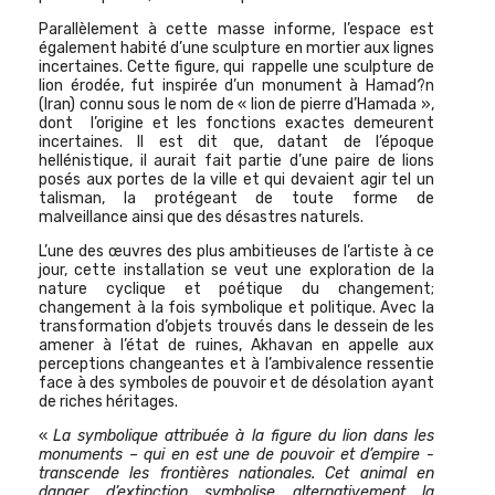
Parallèlement à cette masse informe, l’espace est
également habité d’une sculpture en mortier aux lignes
incertaines. Cette figure, qui rappelle une sculpture de
lion érodée, fut inspirée d’un monument à Hamad?n
(Iran) connu sous le nom de « lion de pierre d’Hamada »,
dont l’origine et les fonctions exactes demeurent
incertaines. Il est dit que, datant de l’époque
hellénistique, il aurait fait partie d’une paire de lions
posés aux portes de la ville et qui devaient agir tel un
talisman, la protégeant de toute forme de
malveillance ainsi que des désastres naturels.
L’une des œuvres des plus ambitieuses de l’artiste à ce
jour, cette installation se veut une exploration de la
nature cyclique et poétique du changement;
changement à la fois symbolique et politique. Avec la
transformation d’objets trouvés dans le dessein de les
amener à l’état de ruines, Akhavan en appelle aux
perceptions changeantes et à l’ambivalence ressentie
face à des symboles de pouvoir et de désolation ayant
de riches héritages.
«
La symbolique attribuée à la figure du lion dans les
monuments – qui en est une de pouvoir et d’empire -
transcende les frontières nationales. Cet animal en
danger d’extinction symbolise alternativement la