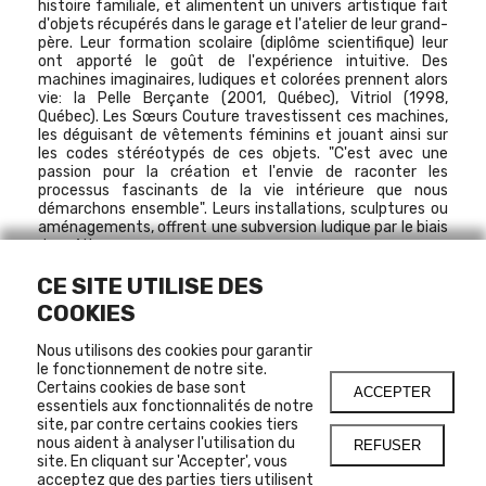
histoire familiale, et alimentent un univers artistique fait
d'objets récupérés dans le garage et l'atelier de leur grand-
père. Leur formation scolaire (diplôme scientifique) leur
ont apporté le goût de l'expérience intuitive. Des
machines imaginaires, ludiques et colorées prennent alors
vie: la Pelle Berçante (2001, Québec), Vitriol (1998,
Québec). Les Sœurs Couture travestissent ces machines,
les déguisant de vêtements féminins et jouant ainsi sur
les codes stéréotypés de ces objets. "C'est avec une
passion pour la création et l'envie de raconter les
processus fascinants de la vie intérieure que nous
démarchons ensemble". Leurs installations, sculptures ou
aménagements, offrent une subversion ludique par le biais
du métissage.
CE SITE UTILISE DES
COOKIES
11 AVRIL 2003
-
1 JUIN 2003
Nous utilisons des cookies pour garantir
GRANDE SALLE
le fonctionnement de notre site.
Certains cookies de base sont
ACCEPTER
essentiels aux fonctionnalités de notre
site, par contre certains cookies tiers
nous aident à analyser l'utilisation du
REFUSER
site. En cliquant sur 'Accepter', vous
EN SAVOIR PLUS SUR
acceptez que des parties tiers utilisent