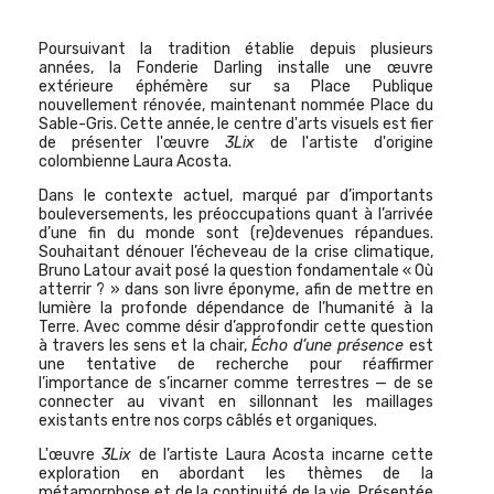
Poursuivant la tradition établie depuis plusieurs
années, la Fonderie Darling installe une œuvre
extérieure éphémère sur sa Place Publique
nouvellement rénovée, maintenant nommée Place du
Sable-Gris. Cette année, le centre d'arts visuels est fier
de présenter l'œuvre
3Lix
de l'artiste d'origine
colombienne Laura Acosta.
Dans le contexte actuel, marqué par d’importants
bouleversements, les préoccupations quant à l’arrivée
d’une fin du monde sont (re)devenues répandues.
Souhaitant dénouer l’écheveau de la crise climatique,
Bruno Latour avait posé la question fondamentale « Où
atterrir ? » dans son livre éponyme, afin de mettre en
lumière la profonde dépendance de l’humanité à la
Terre. Avec comme désir d’approfondir cette question
à travers les sens et la chair,
Écho d’une présence
est
une tentative de recherche pour réaffirmer
l’importance de s’incarner comme terrestres — de se
connecter au vivant en sillonnant les maillages
existants entre nos corps câblés et organiques.
L'œuvre
3Lix
de l’artiste Laura Acosta incarne cette
exploration en abordant les thèmes de la
métamorphose et de la continuité de la vie. Présentée