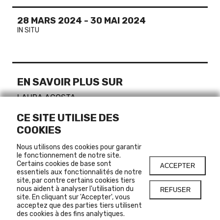
28 MARS 2024
-
30 MAI 2024
IN SITU
EN SAVOIR PLUS SUR
LAURA ACOSTA
MONTRÉAL, CANADA
BOGOTA, COLOMBIE
CE SITE UTILISE DES
COOKIES
Nous utilisons des cookies pour garantir
LIENS
le fonctionnement de notre site.
Certains cookies de base sont
ACCEPTER
essentiels aux fonctionnalités de notre
SITE WEB DE L'ARTISTE
site, par contre certains cookies tiers
nous aident à analyser l'utilisation du
REFUSER
site. En cliquant sur 'Accepter', vous
acceptez que des parties tiers utilisent
SUGGESTIONS
des cookies à des fins analytiques.