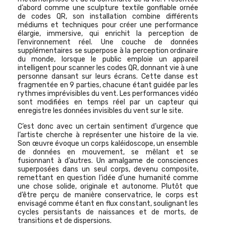
d’abord comme une sculpture textile gonflable ornée
de codes QR, son installation combine différents
médiums et techniques pour créer une performance
élargie, immersive, qui enrichit la perception de
l’environnement réel. Une couche de données
supplémentaires se superpose à la perception ordinaire
du monde, lorsque le public emploie un appareil
intelligent pour scanner les codes QR, donnant vie à
une
personne dansant sur leurs écrans.
Cette danse est
fragmentée en
9 parties
, chacune étant guidée par les
rythmes imprévisibles du vent. Les performances vidéo
sont modifiées en temps réel par un capteur qui
enregistre les données invisibles du vent sur le site.
C’est donc avec un certain sentiment d’urgence que
l’artiste cherche à représenter une histoire de la vie.
Son œuvre évoque un corps kaléidoscope, un ensemble
de données en mouvement, se mêlant et se
fusionnant à d’autres. Un amalgame de consciences
superposées dans un seul corps, devenu composite,
remettant en question l’idée d’une humanité comme
une chose solide, originale et autonome. Plutôt que
d’être perçu de manière conservatrice, le corps est
envisagé comme étant en flux constant, soulignant les
cycles persistants de naissances et de morts, de
transitions et de dispersions.