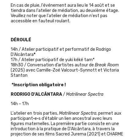
En cas de pluie, l'événement aura lieu le 14 août et se
tiendra dans l'atelier de médiation, au deuxième étage.
Veuillez noter que l'atelier de médiation n'est pas
accessible en fauteuil roulant.
DÉROULÉ
14h / Atelier participatif et performatif de Rodrigo
D'Alcântara
*
17h / Atelier participatif de yuki kéké tam*
18h30 / Conversation d’artistes autour de
Break Room
(2025) avec Camille-Zoé Valcourt-Synnott et Victoria
Stanton
*Inscription obligatoire !
RODRIGO D’ALCÂNTARA
/
Matrilinear Spectra
14h – 17h
L'atelier en trois parties,
Matrilinear Spectra
, permet aux
participant·e·s d'établir un lien ancestral avec leurs
figures maternelles. La première partie consiste en une
introduction à la pratique de D'Alcântara, à travers la
projection de ses films Sacred Jurema (2021) et CHARME