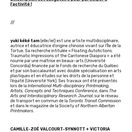
l'activité !
///
yuki kéké tam
(elle/iel) est une artiste multidisciplinaire,
autrice et éducatrice d’origine chinoise vivant sur l’Île de la
Tortue. Sa recherche intitulée « Floating Autofictions:
Traumatic Impressions of the Cantonese Diaspora » a été
nourrie par une maîtrise en beaux-arts (Université
Concordia) financée par le Fonds de recherche du Québec
et par son baccalauréat avec double spécialisation en arts
plastiques et en études sur les droits de la personne et
l’équité (Université York). Ses travaux ont été présentés
lors de la
International Multi-disciplinary Printmaking,
Artists, Concepts and Techniques Conference
, dans
The
Arts and Interdisciplinary Research Journal
, sur le réseau
de transport en commun de la
Toronto Transit Commission
et dans le magazine de la
Society of
Northern Albertan
Printmakers
.
CAMILLE-ZOÉ VALCOURT-SYNNOTT + VICTORIA