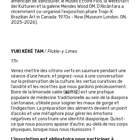
américain de Vancouver, le Museo Ettore Fico, la Werkstatt
der Kulturen et la galerie Mendes Wood DM. D'Alcântara a
récemment co-organisé l'exposition phare Tropi-X:
Brazilian Art in Canada: 1970s - Now (Museum London, ON,
2025-2026).
YUKI KÉKÉ TAM
/
Pickle-y Limes
17h
Venez mettre des citrons verts en saumure pendant une
séance d’une heure, et joignez-vous à une conversation
sur la préservation de la culture, les vertus curatives de
l’acidité et les recettes que nous gardons précieusement.
Boire de la limonade salée (鹹檸檬) est une pratique
populaire de médecine traditionnelle au sein de la diaspora
cantonaise, utilisée pour soigner les maux de gorge et
l’indigestion. La préparation des aliments devient un point
d’accès et une métaphore pour gérer les émotions
négatives et construire une identité diasporique. Qu’est-
ce que nous pouvons apaiser d’autre, au-delà de nos corps
physiques, lorsque nous nous réunissons ?
L'inscription est obligatoire pour participer à