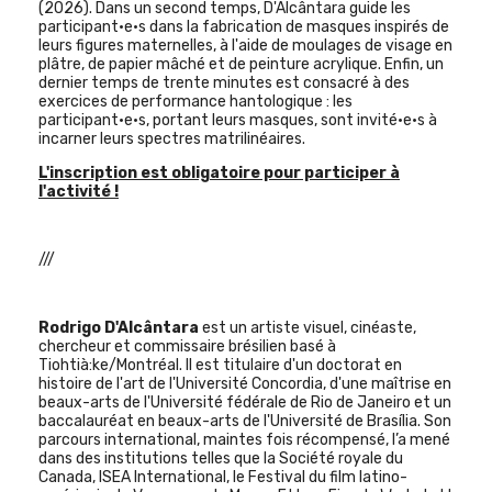
(2026). Dans un second temps, D'Alcântara guide les
participant·e·s dans la fabrication de masques inspirés de
leurs figures maternelles, à l'aide de moulages de visage en
plâtre, de papier mâché et de peinture acrylique. Enfin, un
dernier temps de trente minutes est consacré à des
exercices de performance hantologique : les
participant·e·s, portant leurs masques, sont invité·e·s à
incarner leurs spectres matrilinéaires.
L'inscription est obligatoire pour participer à
l'activité !
///
Rodrigo
D'Alcântara
est
un artiste visuel, cinéaste,
chercheur et commissaire brésilien basé à
Tiohtià:ke/Montréal. Il est titulaire d'un doctorat en
histoire de l'art de l'Université Concordia, d'une maîtrise en
beaux-arts de l'Université fédérale de Rio de Janeiro et un
baccalauréat en beaux-arts de l'Université de Brasília. Son
parcours international, maintes fois récompensé, l’a mené
dans des institutions telles que la Société royale du
Canada, ISEA International, le Festival du film latino-