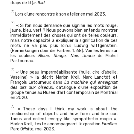
draps de lit)».
Ibid.
[3]
Lors d’une rencontre à son atelier en mai 2023.
[4]
« Si l’on nous demande que signifie les mots rouge,
jaune, bleu, vert ? Nous pouvons bien entendu montrer
immédiatement des choses qui ont de telles couleurs,
mais notre capacité à expliquer la signification de ces
mots ne va pas plus loin.» Ludwig Wittgenstein.
(Bemerkungen über die Farben, 1, 68). Voir les livres sur
les couleurs
Bleue, Rouge, Noir, Jaune
de Michel
Pastoureau.
[5]
« Une peau imperméabilisante (huile, cire d’abeille,
Vaseline) » la décrit Marlon Kroll, Mark Lanctôt et
François Letourneux dans
La machine qui enseignait
des airs aux oiseaux,
catalogue d’une exposition de
groupe tenue au Musée d’art contemporain de Montréal
en 2020.
[6]
« These days I think my work is about the
mediumship of objects and how form and line can
focus and collect energy, like sympathetic magic ».
Marlon Kroll, texte accompagnant l’exposition
Fireflies
,
Parc Offsite, mai 2023.