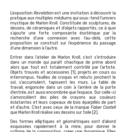
L’exposition
Revelation
est une invitation à découvrir la
pratique aux multiples médiums qui sous-tend l’univers
mystique de Marlon Kroll. Constituée de sculptures, de
dessins, de céramiques et d’objets rapportés, ce à quoi
s’ajoute une forte composante ésotérique par la
recherche d’une connexion avec l’au-delà, cette
proposition se construit sur l’expérience du passage
d’une dimension à l’autre.
Entrer dans l’atelier de Marlon Kroll, c’est s’introduire
dans un monde qui paraît chaotique de prime abord
alors que tout est totalement contrôlé par l’artiste.
Objets trouvés et accessoires
[1]
, projets en cours ou
interrompus, feuilles de croquis et rebuts jonchent le
sol, s’accumulent, tapissent les murs. La table de
travail, engoncée dans un coin à l’arrière de la porte
d’entrée, est aussi encombrée que l’espace. Sur celle-ci
s’amoncèlent des piles de crayons aux couleurs
éclatantes et leurs copeaux de bois éparpillés de part
et d’autre. C’est avec ceux de la marque
Faber Castell
que Marlon Kroll réalise ses dessins sur toile
[2]
.
Des formes elliptiques et géométriques sont d’abord
esquissées rapidement à la mine, pour donner le
rythme de la composition, créer une dynamique. Elles