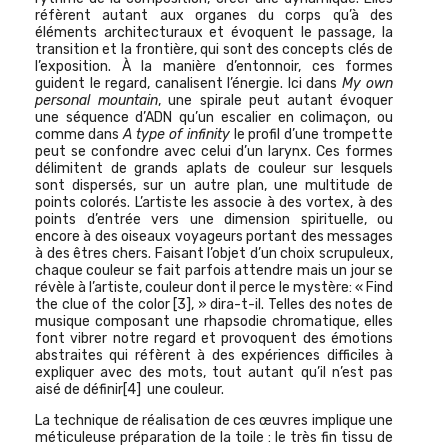
réfèrent autant aux organes du corps qu’à des
éléments architecturaux et évoquent le passage, la
transition et la frontière, qui sont des concepts clés de
l’exposition. À la manière d’entonnoir, ces formes
guident le regard, canalisent l’énergie. Ici dans
My own
personal mountain
, une spirale peut autant évoquer
une séquence d’ADN qu’un escalier en colimaçon, ou
comme dans
A type of infinity
le profil d’une trompette
peut se confondre avec celui d’un larynx. Ces formes
délimitent de grands aplats de couleur sur lesquels
sont dispersés, sur un autre plan, une multitude de
points colorés. L’artiste les associe à des vortex, à des
points d’entrée vers une dimension spirituelle, ou
encore à des oiseaux voyageurs portant des messages
à des êtres chers. Faisant l’objet d’un choix scrupuleux,
chaque couleur se fait parfois attendre mais un jour se
révèle à l’artiste, couleur dont il perce le mystère: « Find
the clue of the color
[3]
, » dira-t-il. Telles des notes de
musique composant une rhapsodie chromatique, elles
font vibrer notre regard et provoquent des émotions
abstraites qui réfèrent à des expériences difficiles à
expliquer avec des mots, tout autant qu’il n’est pas
aisé de définir
[4]
une couleur.
La technique de réalisation de ces œuvres implique une
méticuleuse préparation de la toile : le très fin tissu de