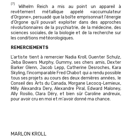
[7]
Wilhelm Reich a mis au point un appareil à
revêtement métallique appelé «accumulateur
d'Orgone», persuadé que la boîte emprisonnait l'énergie
d'Orgone qu'il pouvait exploiter dans des approches
révolutionnaires de la psychiatrie, de la médecine, des
sciences sociales, de la biologie et de la recherche sur
les conditions météorologiques.
REMERCIEMENTS
L'artiste tient à remercier Nadia Kroll, Guenter Schulz,
Jeba Bowers Murphy, Gummy, ses chers amis, Dexter
Barker Glenn, Jacob Lepp, Catherine Desroches, Kara
Skyling, l'incomparable Fred Chabot qui a rendu possible
tous ses projets au cours des deux dernières années, le
Conseil des Arts du Canada, Morgane Lecocq-Lemieux,
Milly Alexandra Dery, Alexandre Piral, Edward Maloney,
Ally Rosilio, Clara Déry, et bien sûr Caroline andreuix,
pour avoir cru en moi et m'avoir donné ma chance.
MARLON KROLL