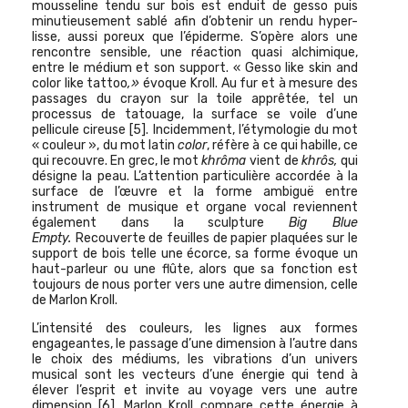
mousseline tendu sur bois est enduit de gesso puis
minutieusement sablé afin d’obtenir un rendu hyper-
lisse, aussi poreux que l’épiderme. S’opère alors une
rencontre sensible, une réaction quasi alchimique,
entre le médium et son support. « Gesso like skin and
color like tattoo
,»
évoque Kroll. Au fur et à mesure des
passages du crayon sur la toile apprêtée, tel un
processus de tatouage, la surface se voile d’une
pellicule cireuse
[5]
. Incidemment, l’étymologie du mot
« couleur », du mot latin
color
, réfère à ce qui habille, ce
qui recouvre. En grec, le mot
khrôma
vient de
khrôs,
qui
désigne la peau. L’attention particulière accordée à la
surface de l’œuvre et la forme ambiguë entre
instrument de musique et organe vocal reviennent
également dans la sculpture
Big Blue
Empty.
Recouverte de feuilles de papier plaquées sur le
support de bois telle une écorce, sa forme évoque un
haut-parleur ou une flûte, alors que sa fonction est
toujours de nous porter vers une autre dimension, celle
de Marlon Kroll.
L’intensité des couleurs, les lignes aux formes
engageantes, le passage d’une dimension à l’autre dans
le choix des médiums, les vibrations d’un univers
musical sont les vecteurs d’une énergie qui tend à
élever l’esprit et invite au voyage vers une autre
dimension
[6]
. Marlon Kroll compare cette énergie à