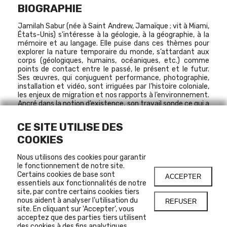
BIOGRAPHIE
Jamilah Sabur
(née à Saint Andrew, Jamaïque ; vit à Miami,
États-Unis) s’intéresse à la géologie, à la géographie, à la
mémoire et au langage. Elle puise dans ces thèmes pour
explorer la nature temporaire du monde, s’attardant aux
corps (géologiques, humains, océaniques, etc.) comme
points de contact entre le passé, le présent et le futur.
Ses œuvres, qui conjuguent performance, photographie,
installation et vidéo, sont irriguées par l’histoire coloniale,
les enjeux de migration et nos rapports à l’environnement.
Ancré dans la notion d’existence, son travail sonde ce qui a
disparu de notre champ de vision afin de faire émerger les
histoires ensevelies.
CE SITE UTILISE DES
COOKIES
Nous utilisons des cookies pour garantir
LIENS
le fonctionnement de notre site.
Certains cookies de base sont
ACCEPTER
essentiels aux fonctionnalités de notre
MOMENTA BIENNALE DE L'IMAGE
site, par contre certains cookies tiers
nous aident à analyser l'utilisation du
REFUSER
site. En cliquant sur 'Accepter', vous
acceptez que des parties tiers utilisent
SUGGESTIONS
des cookies à des fins analytiques.