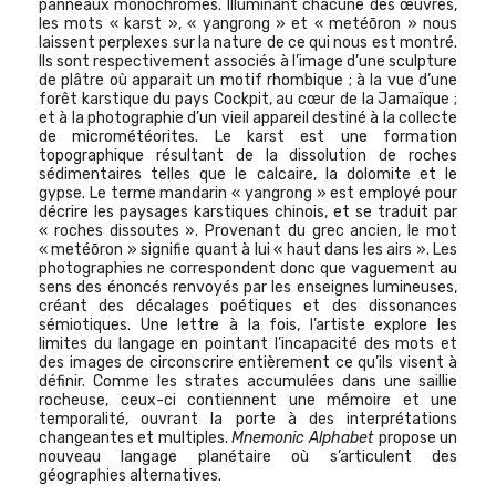
panneaux monochromes. Illuminant chacune des œuvres,
les mots « karst », « yangrong » et « metéōron » nous
laissent perplexes sur la nature de ce qui nous est montré.
Ils sont respectivement associés à l’image d’une sculpture
de plâtre où apparait un motif rhombique ; à la vue d’une
forêt karstique du pays Cockpit, au cœur de la Jamaïque ;
et à la photographie d’un vieil appareil destiné à la collecte
de micrométéorites. Le karst est une formation
topographique résultant de la dissolution de roches
sédimentaires telles que le calcaire, la dolomite et le
gypse. Le terme mandarin « yangrong » est employé pour
décrire les paysages karstiques chinois, et se traduit par
« roches dissoutes ». Provenant du grec ancien, le mot
« metéōron » signifie quant à lui « haut dans les airs ». Les
photographies ne correspondent donc que vaguement au
sens des énoncés renvoyés par les enseignes lumineuses,
créant des décalages poétiques et des dissonances
sémiotiques. Une lettre à la fois, l’artiste explore les
limites du langage en pointant l’incapacité des mots et
des images de circonscrire entièrement ce qu’ils visent à
définir.
Comme les strates accumulées dans une saillie
rocheuse, ceux-ci
contiennent une mémoire et une
temporalité,
ouvrant la porte à des interprétations
changeantes et multiples
.
Mnemonic Alphabet
propose un
nouveau langage planétaire où
s’articulent
des
géographies alternatives.