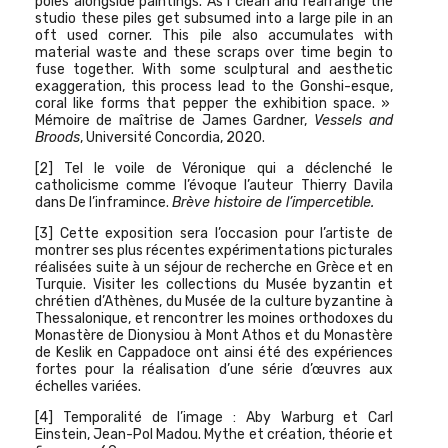
poles alongside paintings. As I clean and rearrange the
studio these piles get subsumed into a large pile in an
oft used corner. This pile also accumulates with
material waste and these scraps over time begin to
fuse together. With some sculptural and aesthetic
exaggeration, this process lead to the Gonshi-esque,
coral like forms that pepper the exhibition space. »
Mémoire de maîtrise de James Gardner,
Vessels and
Broods
, Université Concordia, 2020.
[2]
Tel le voile de Véronique qui a déclenché le
catholicisme comme l’évoque l’auteur Thierry Davila
dans De l’inframince.
Brève histoire de l’impercetible.
[3] Cette exposition sera l’occasion pour l’artiste de
montrer ses plus récentes expérimentations picturales
réalisées suite à un séjour de recherche en Grèce et en
Turquie. Visiter les collections du Musée byzantin et
chrétien d’Athènes, du Musée de la culture byzantine à
Thessalonique, et rencontrer les moines orthodoxes du
Monastère de Dionysiou à Mont Athos et du Monastère
de Keslik en Cappadoce ont ainsi été des expériences
fortes pour la réalisation d’une série d’œuvres aux
échelles variées.
[4]
Temporalité de l’image : Aby Warburg et Carl
Einstein, Jean-Pol Madou. Mythe et création, théorie et