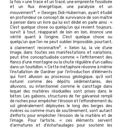
la fois « une trace et un tracé, une empreinte fossilisée
et un flux énergétique, une paralysie et un
4
mouvement
. » Georges Didi-Huberman, ayant étudié
en profondeur ce concept de survivance de son maître
à penser dans un livre qui lui est dédié en parle ainsi :
«
C’est quelque
chose ou quelqu’un qui revient
toujours,
survit à tout, réapparait de loin en loin, énonce une
vérité quant à l’origine. C’est quelque chose ou
quelqu’un que l’on ne peut oublier. Impossible, pourtant,
5
à clairement reconnaître
. » Selon lui, la vie d'une
image, dans toutes ses manifestations et variations,
peut être conceptualisée comme « l'effritement des
flancs d'une montagne ou la chute régulière d'un caillou
dans un tourbillon. » Cette métaphore résonne à même
l’installation de Gardner par l’introduction d’éléments
qui font allusion au processus géologique, qu’il soit
naturel comme des dépôts sédimentaires, des
alluvions, ou intentionnel comme le carottage dans
lequel des matières résiduelles sont prises dans le
béton. Les gabions, structures de fer galvanisé rempli
de roches pour empêcher l'érosion et l'effondrement du
sol généralement déployées le long des berges des
rivières ou comme murs de soutènement, sont autant
d’efforts pour empêcher l'érosion de la matière et de
l'image. Pour l’artiste, « ces éléments servent
d'armatures et d'échafaudages pour soutenir les