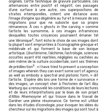
originels.
Cette technique de gravure particulière, ces
alternances entre positif et négatif, ces passages
d’une surface à une autre, ces superpositions de
strates intemporelles, créent une distance avec
l’image d’origine qui dégénère au fur et à mesure de ses
migrations pour que ne subsiste que sa propre
rémanence. À ces « ghosts in the carving » comme
l’artiste les surnomme, à ces images inframinces
desquelles toutes croyances pourraient émaner tel
2
une Véronique
, font écho le choix de ses images dont
la plupart sont empruntées à l’iconographie grecque et
médiévale et qui forment la base de son lexique
artistique. L’ésotérisme, l’alchimie, l’astrologie, sciences
occultes ayant été rejetées, négligées ou cachées au
sein même de la culture occidentale, sont ses thèmes
3
de prédilection
: « I have tried to present a conception
of images wherein they can exert some sort of agency
as well as embody a spectral and platonic form, » dit
l’artiste.
S’opère dès lors une forme de « survivance »
des images, un concept cher à l’historien de l’art Aby
Warburg qui a renouvelé les conditions de leurs lectures
et de leurs interprétations par le biais de son projet
d’
Atlas Mnemosyne
et qui trouve dans le travail de
Gardner une pleine résonnance. Ce terme est utilisé
dans les études d'iconologie, pour évoquer les idées du
chercheur sur les migrations des images qui sont tout à