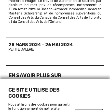
matière d'images. Le travail de Gardner a été soutenu par
plusieurs bourses, prix et récompenses, notamment le
TFVA Artist Prize, la Joseph-Armand Bombardier Canadian
Master's Scholarship et de nombreuses subventions du
Conseil des Arts du Canada, du Conseil des Arts de Toronto
et du Conseil des Arts de l'Ontario.
28 MARS 2024
-
26 MAI 2024
PETITE GALERIE
EN SAVOIR PLUS SUR
JAMES GARDNER
MONTRÉAL, CANADA
CE SITE UTILISE DES
COOKIES
Nous utilisons des cookies pour garantir
LIENS
le fonctionnement de notre site.