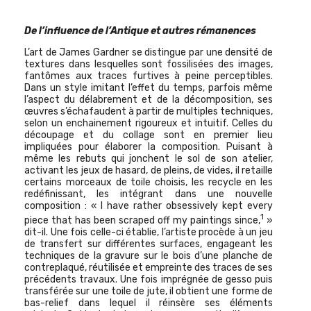
De l’influence de l’Antique et autres rémanences
L’art de James Gardner se distingue par une densité de
textures dans lesquelles sont fossilisées des images,
fantômes aux traces furtives à peine perceptibles.
Dans un style imitant l’effet du temps, parfois même
l’aspect du délabrement et de la décomposition, ses
œuvres s’échafaudent à partir de multiples techniques,
selon un enchainement rigoureux et intuitif. Celles du
découpage et du collage sont en premier lieu
impliquées pour élaborer la composition. Puisant à
même les rebuts qui jonchent le sol de son atelier,
activant les jeux de hasard, de pleins, de vides, il retaille
certains morceaux de toile choisis, les recycle en les
redéfinissant, les intégrant dans une nouvelle
composition : « I have rather obsessively kept every
1
piece that has been scraped off my paintings since,
»
dit-il. Une fois celle-ci établie, l’artiste procède à un jeu
de transfert sur différentes surfaces, engageant les
techniques de la gravure sur le bois d’une planche de
contreplaqué, réutilisée et empreinte des traces de ses
précédents travaux. Une fois imprégnée de gesso puis
transférée sur une toile de jute, il obtient une forme de
bas-relief dans lequel il réinsère ses éléments