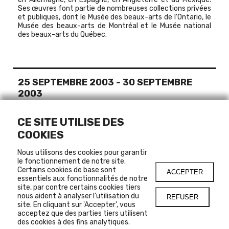
Ses œuvres font partie de nombreuses collections privées
et publiques, dont le Musée des beaux-arts de l'Ontario, le
Musée des beaux-arts de Montréal et le Musée national
des beaux-arts du Québec.
25 SEPTEMBRE 2003
-
30 SEPTEMBRE
2003
HORS-LES-MURS
CE SITE UTILISE DES
COOKIES
EN SAVOIR PLUS SUR
Nous utilisons des cookies pour garantir
le fonctionnement de notre site.
MILUTIN GUBASH
Certains cookies de base sont
NOVI SAD, SERBIE
ACCEPTER
essentiels aux fonctionnalités de notre
MONTREAL, CANADA
site, par contre certains cookies tiers
nous aident à analyser l'utilisation du
REFUSER
site. En cliquant sur 'Accepter', vous
acceptez que des parties tiers utilisent
LIENS
des cookies à des fins analytiques.