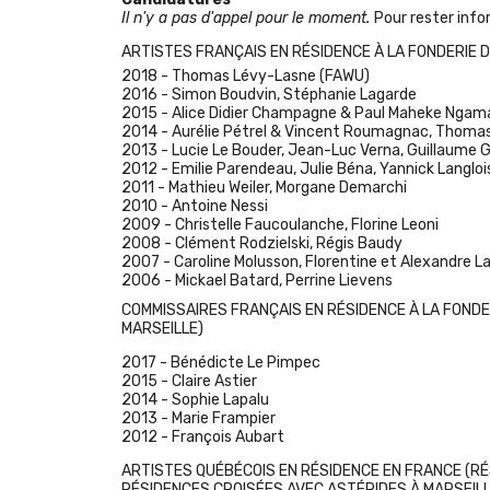
Il n'y a pas d'appel pour le moment.
Pour rester info
ARTISTES FRANÇAIS EN RÉSIDENCE À LA FONDERIE 
2018 -
Thomas Lévy-Lasne
(FAWU)
2016 -
Simon Boudvin
,
Stéphanie Lagarde
2015 -
Alice Didier Champagne & Paul Maheke Ngam
2014 -
Aurélie Pétrel & Vincent Roumagnac
,
Thomas
2013 -
Lucie Le Bouder
,
Jean-Luc Verna
,
Guillaume G
2012 -
Emilie Parendeau
,
Julie Béna
,
Yannick Langloi
2011 -
Mathieu Weiler
,
Morgane Demarchi
2010 -
Antoine Nessi
2009 -
Christelle Faucoulanche
,
Florine Leoni
2008 -
Clément Rodzielski
,
Régis Baudy
2007 -
Caroline Molusson
,
Florentine et Alexandre 
2006 -
Mickael Batard
,
Perrine Lievens
COMMISSAIRES FRANÇAIS EN RÉSIDENCE À LA FONDE
MARSEILLE)
2017 -
Bénédicte Le Pimpec
2015 -
Claire Astier
2014 -
Sophie Lapalu
2013 -
Marie Frampier
2012 -
François Aubar
t
ARTISTES QUÉBÉCOIS EN RÉSIDENCE EN FRANCE (R
RÉSIDENCES CROISÉES AVEC ASTÉRIDES À MARSEILL