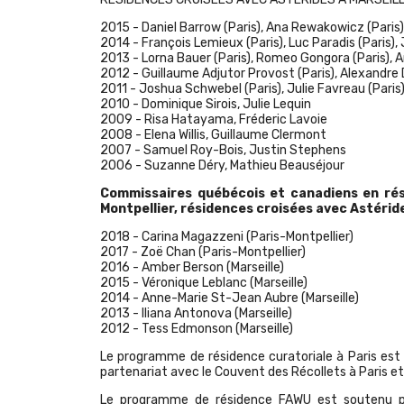
2015 -
Daniel Barrow
(Paris),
Ana Rewakowicz
(Paris)
2014 -
François Lemieux
(Paris),
Luc Paradis
(Paris),
2013 -
Lorna Bauer
(Paris),
Romeo Gongora
(Paris),
A
2012 -
Guillaume Adjutor Provost
(Paris),
Alexandre D
2011 -
Joshua Schwebel
(Paris),
Julie Favreau
(Paris
2010 - Dominique Sirois, Julie Lequin
2009 -
Risa Hatayama
, Fréderic Lavoie
2008 - Elena Willis, Guillaume Clermont
2007 - Samuel Roy-Bois, Justin Stephens
2006 - Suzanne Déry, Mathieu Beauséjour
Commissaires québécois et canadiens en ré
Montpellier, résidences croisées avec Astéride
2018 -
Carina Magazzeni
(Paris-Montpellier)
2017 -
Zoë Chan
(Paris-Montpellier)
2016 -
Amber Berson
(Marseille)
2015 -
Véronique Leblanc
(Marseille)
2014 -
Anne-Marie St-Jean Aubre
(Marseille)
2013 -
Iliana Antonova
(Marseille)
2012 -
Tess Edmonson
(Marseille)
Le programme de résidence curatoriale à Paris est s
partenariat avec le Couvent des Récollets à Paris et
Le programme de résidence FAWU est soutenu pa