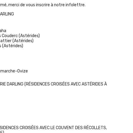
rmé, merci de vous inscrire à notre
infolettre
.
DARLING
aha
 Couderc
(Astérides)
attier
(Astérides)
s
(Astérides)
Lamarche-Ovize
RIE DARLING (RÉSIDENCES CROISÉES AVEC ASTÉRIDES À
ÉSIDENCES CROISÉES AVEC LE COUVENT DES RÉCOLLETS,
E)