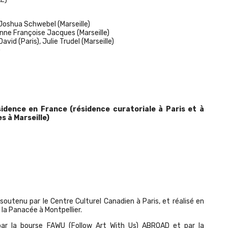
Joshua Schwebel
(Marseille)
nne Françoise Jacques
(Marseille)
avid (Paris),
Julie Trudel
(Marseille)
)
sidence en France
(résidence curatoriale à Paris et à
s à Marseille)
outenu par le Centre Culturel Canadien à Paris, et réalisé en
 la Panacée à Montpellier.
r la bourse FAWU (Follow Art With Us) ABROAD et par la