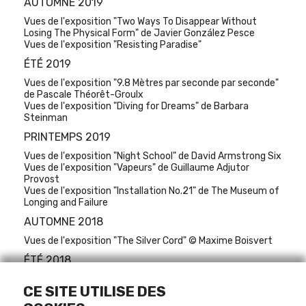
AUTOMNE 2019
Vues de l'exposition "Two Ways To Disappear Without
Losing The Physical Form" de Javier González Pesce
Vues de l'exposition "Resisting Paradise"
ÉTÉ 2019
Vues de l'exposition "9.8 Mètres par seconde par seconde"
de Pascale Théorêt-Groulx
Vues de l'exposition "Diving for Dreams" de Barbara
Steinman
PRINTEMPS 2019
Vues de l'exposition "Night School" de David Armstrong Six
Vues de l'exposition "Vapeurs" de Guillaume Adjutor
Provost
Vues de l'exposition "Installation No.21" de The Museum of
Longing and Failure
AUTOMNE 2018
Vues de l'exposition "The Silver Cord" © Maxime Boisvert
ÉTÉ 2018
Vues de l'exposition "A Dream In Which I Am You" de Joshua
CE SITE UTILISE DES
Schwebel © Maxime Boisvert
Vues de l'exposition "Un feu permanent à l'intérieur de