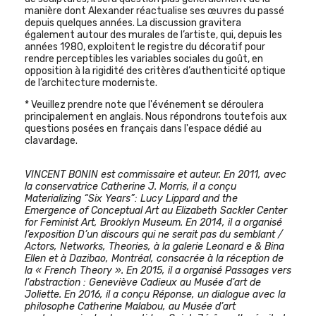
manière dont Alexander réactualise ses œuvres du passé
depuis quelques années. La discussion gravitera
également autour des murales de l’artiste, qui, depuis les
années 1980, exploitent le registre du décoratif pour
rendre perceptibles les variables sociales du goût, en
opposition à la rigidité des critères d’authenticité optique
de l’architecture moderniste.
* Veuillez prendre note que l'événement se déroulera
principalement en anglais. Nous répondrons toutefois aux
questions posées en français dans l'espace dédié au
clavardage.
VINCENT BONIN est commissaire et auteur. En 2011, avec
la conservatrice Catherine J. Morris, il a conçu
Materializing “Six Years”: Lucy Lippard and the
Emergence of Conceptual Art au Elizabeth Sackler Center
for Feminist Art, Brooklyn Museum. En 2014, il a organisé
l’exposition D’un discours qui ne serait pas du semblant /
Actors, Networks, Theories, à la galerie Leonard e & Bina
Ellen et à Dazibao, Montréal, consacrée à la réception de
la « French Theory ». En 2015, il a organisé Passages vers
l’abstraction : Geneviève Cadieux au Musée d’art de
Joliette. En 2016, il a conçu Réponse, un dialogue avec la
philosophe Catherine Malabou, au Musée d’art