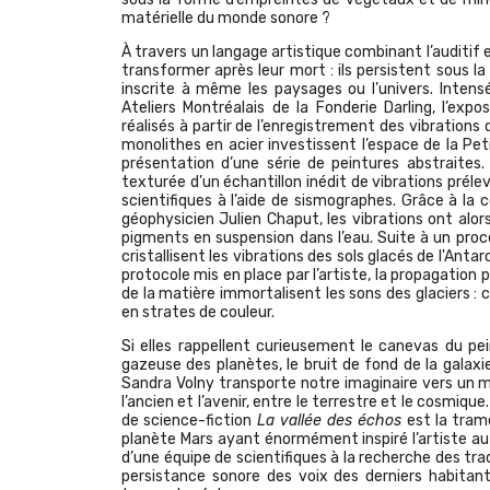
matérielle du monde sonore ?
À travers un langage artistique combinant l’auditif 
transformer après leur mort : ils persistent sous l
inscrite à même les paysages ou l’univers. Intens
Ateliers Montréalais de la Fonderie Darling, l’expo
réalisés à partir de l’enregistrement des vibrations 
monolithes en acier investissent l’espace de la Petit
présentation d’une série de peintures abstraites
texturée d’un échantillon inédit de vibrations préle
scientifiques à l’aide de sismographes. Grâce à la 
géophysicien Julien Chaput, les vibrations ont alor
pigments en suspension dans l’eau. Suite à un pro
cristallisent les vibrations des sols glacés de l'Ant
protocole mis en place par l’artiste, la propagation 
de la matière immortalisent les sons des glaciers : 
en strates de couleur.
Si elles rappellent curieusement le canevas du p
gazeuse des planètes, le bruit de fond de la galaxie,
Sandra Volny transporte notre imaginaire vers un mon
l’ancien et l’avenir, entre le terrestre et le cosmiqu
de science-fiction
La vallée des échos
est la trame
planète Mars ayant énormément inspiré l’artiste au 
d’une équipe de scientifiques à la recherche des trac
persistance sonore des voix des derniers habitant