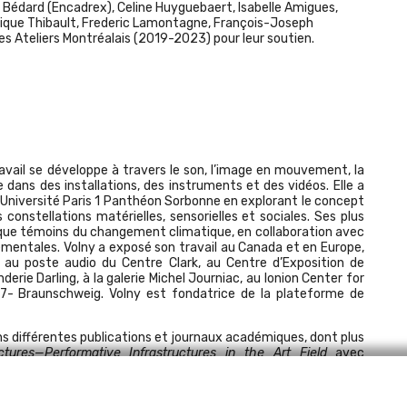
 Bédard (Encadrex), Celine Huyguebaert, Isabelle Amigues,
erique Thibault, Frederic Lamontagne, François-Joseph
des Ateliers Montréalais (2019-2023) pour leur soutien.
avail se développe à travers le son, l’image en mouvement, la
 dans des installations, des instruments et des vidéos. Elle a
’Université Paris 1 Panthéon Sorbonne en explorant le concept
onstellations matérielles, sensorielles et sociales. Ses plus
 que témoins du changement climatique, en collaboration avec
ementales. Volny a exposé son travail au Canada et en Europe,
 au poste audio du Centre Clark, au Centre d’Exposition de
nderie Darling, à la galerie Michel Journiac, au Ionion Center for
7- Braunschweig. Volny est fondatrice de la plateforme de
s différentes publications et journaux académiques, dont plus
ctures—Performative Infrastructures in the Art Field
avec
e Surviving Aural Spaces
"
(2021)
,
publié par les éditions
n en arts, cultures et technologies Hexagram avec le texte
ntés par les sols
(2021)
et au International Symposium on