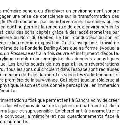
une mémoire sonore ou d’archiver un environnement sonore
ngager une prise de conscience sur la transformation des
e de l’Anthropocène, par les interventions humaines ou les
 en continu permet la rencontre de deux environnements
ue et celui des sons captés grâce à des accéléromètres par
le minière du Nord du Québec. Le fer ; conducteur du son et
ec le lieu même d’exposition. C’est ainsi qu’une troisième
t même de la Fonderie Darling.Alors que sa forme évoque la
rs,
La Passeuse
est à la fois œuvre et instrument d’écoute.
ylique rempli d’eau enregistre des données acoustiques
nue. Les bruits sourds de nos pas et leurs réverbérations
; tous les sons qui circulent dans l’espace sont rediffusés
mme médium de transduction. Les sonorités s’additionnent et
e première de la survivance. Cet objet joue un rôle crucial
 physique, le son est une donnée perceptive ; en immersion
s’écoute.
périmentation artistique permettent à Sandra Volny de créer
s des vibrations du sol de la galerie, du bâtiment et de la
gmatique et suprasensible. En cherchant à transmettre le
elle convoque la mémoire et nos questionnements face à
ant d’humanité.