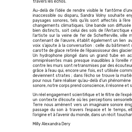
travers les échos.
Au-delà de l’idée de rendre visible le fantôme d’
inaccessible ou disparu, Sandra Volny souhaite e
paysages sonores, tels qu’ils sont affectés à l’èr
changements climatiques. Une bande son diffusée
bien distincts, soit celui des sols de l’Antarctiq
l’artiste sur la veine de fer de Schefferville, vil
contenant de l'œuvre, établit également un lien av
voix s’ajoute à la conversation : celle du bâtimen
carotte de glace retirée de l’épaississeur des glacie
Un hydrophone plongé dans un grand tube en acr
omniprésentes mais presque inaudibles à l’oreille 
contre les murs sont retransmises par des écouteurs 
grâce à l’eau qui, encore une fois, est utilisée co
deviennent strates ; dans l’écho se trouve la matièr
pour nous faire réaliser qu’au-delà d’un phénomène
sonore, notre corps prend conscience, il résonne et 
Un réel engagement scientifique et le filtre de l’ex
un contexte d’écoute où les perceptions sensorielle
Terre nous amènent vers un imaginaire sonore éni
passage du son à travers l’espace et le temps, 
l’origine et à l’avenir du monde, dans un récit touch
Milly Alexandra Dery