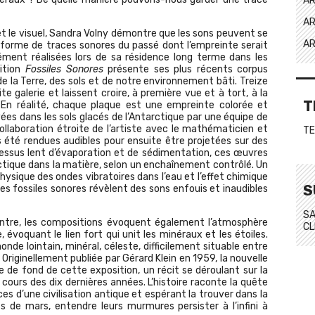
AR
AR
et le visuel, Sandra Volny démontre que les sons peuvent se
AR
a forme de traces sonores du passé dont l’empreinte serait
ément réalisées lors de sa résidence long terme dans les
sition
Fossiles Sonores
présente ses plus récents corpus
de la Terre, des sols et de notre environnement bâti. Treize
e galerie et laissent croire, à première vue et à tort, à la
T
. En réalité, chaque plaque est une empreinte colorée et
vées dans les sols glacés de l’Antarctique par une équipe de
collaboration étroite de l’artiste avec le mathématicien et
TE
s été rendues audibles pour ensuite être projetées sur des
cessus lent d’évaporation et de sédimentation, ces œuvres
arctique dans la matière, selon un enchaînement contrôlé. Un
physique des ondes vibratoires dans l’eau et l’effet chimique
S
ces fossiles sonores révèlent des sons enfouis et inaudibles
SA
eintre, les compositions évoquent également l’atmosphère
CL
 évoquant le lien fort qui unit les minéraux et les étoiles.
de lointain, minéral, céleste, difficilement situable entre
e. Originellement publiée par Gérard Klein en 1959, la nouvelle
 de fond de cette exposition, un récit se déroulant sur la
cours des dix dernières années. L’histoire raconte la quête
es d’une civilisation antique et espérant la trouver dans la
s de mars, entendre leurs murmures persister à l’infini à