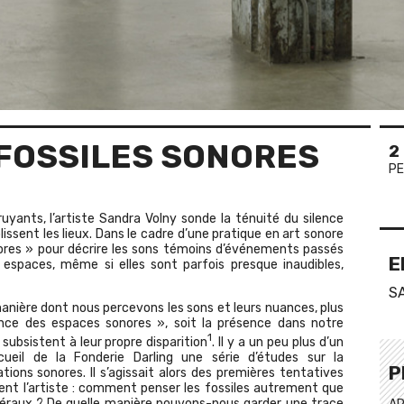
FOSSILES SONORES
2
PE
yants, l’artiste Sandra Volny sonde la ténuité du silence
lissent les lieux. Dans le cadre d’une pratique en art sonore
sonores » pour décrire les sons témoins d’événements passés
E
 espaces, même si elles sont parfois presque inaudibles,
S
manière dont nous percevons les sons et leurs nuances, plus
ance des espaces sonores », soit la présence dans notre
1
ubsistent à leur propre disparition
. Il y a un peu plus d’un
ccueil de la Fonderie Darling une série d’études sur la
P
ions sonores. Il s’agissait alors des premières tentatives
ent l’artiste : comment penser les fossiles autrement que
éraux ? De quelle manière pouvons-nous garder une trace