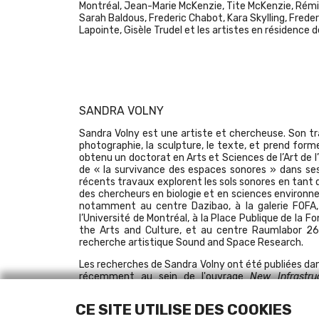
Montréal, Jean-Marie McKenzie, Tite McKenzie, Rémi
Sarah Baldous, Frederic Chabot, Kara Skylling, Fred
Lapointe, Gisèle Trudel et les artistes en résidence 
SANDRA VOLNY
Sandra Volny est une artiste et chercheuse. Son tr
photographie, la sculpture, le texte, et prend forme
obtenu un doctorat en Arts et Sciences de l’Art de l
de « la survivance des espaces sonores » dans ses c
récents travaux explorent les sols sonores en tant
des chercheurs en biologie et en sciences environn
notamment au centre Dazibao, à la galerie FOFA,
l’Université de Montréal, à la Place Publique de la Fo
the Arts and Culture, et au centre Raumlabor 26
recherche artistique Sound and Space Research.
Les recherches de Sandra Volny ont été publiées dan
récemment au sein de l'ouvrage
New Infrastru
l'article
Resound Kefalonia:
A Case Study of "Th
Passepartout, sur le Réseau de recherche-créatio
CE SITE UTILISE DES COOKIES
Récits de la
survivance des espaces sonores raco