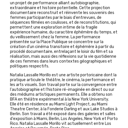
un projet de performance alliant autobiographie,
extraordinaire et histoire potentielle. Cette projection
documentaire reconstruit et réinvente les souvenirs des
femmes participantes par le biais d'entrevues, de
séquences filmées en coulisses, et de reconstitutions, qui
permettent une exploration intime de la fragile
expérience humaine, du caractère éphémère du temps, et
du veillissement chez la femme. La performance
présentée sur la Place Publique se concentre sur la
création d'un cinéma transitoire et éphémère à partir du
procédé documentaire, entrelaçant le loisir du film et sa
réalisation, mais aussi des réflexions sur la vie quotidienne
de ces femmes dans leurs contextes géographiques et
politiques respectifs.
Natalia Lassalle ­Morillo est une artiste portoricaine dont la
pratique articule le théâtre, le cinéma, la performance et
les arts visuels. Son travail porte sur la convergence entre
l'autobiographie et l'histoire ré-imaginée en direct ou sur
des médiums artistiques permanents. Elle a obtenu son
BFA en théâtre expérimental à la New York University.
Elle été en résidence au Miami Light Project, au Miami
Theatre Center, à la Fonderie Darling et aux Lake Studios à
Berlin. Son travail a été exposé dans des galeries et salles
d'exposition à Miami, Berlin, Los Angeles, New York et Porto
Rico. Natalia Lassalle ­Morillo vit actuellement entre Los