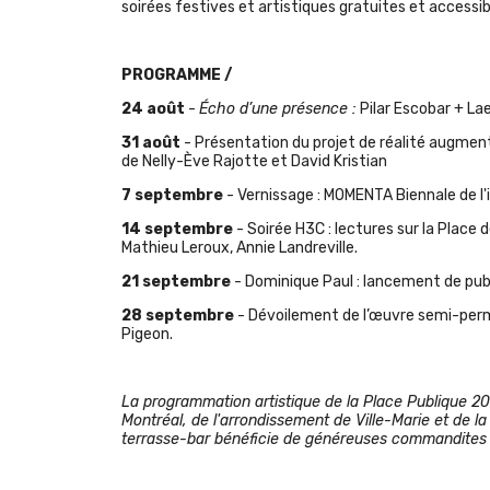
soirées festives et artistiques gratuites et accessib
PROGRAMME /
24
août
-
Écho d’une présence
:
Pilar Escobar + La
31
août
-
Présentation du projet de réalité augme
de Nelly-Ève Rajotte et David Kristian
7 septembre
-
Vernissage
: MOMENTA Biennale de l'
14 septembre
-
Soirée H3C
: lectures sur la Place
Mathieu Leroux, Annie Landreville.
21 septembre
-
Dominique Paul : lancement de pub
28 septembre
-
Dévoilement de l’œuvre semi-per
Pigeon.
La programmation artistique de la Place Publique 20
Montréal, de l'arrondissement de Ville-Marie et de
terrasse-bar bénéficie de généreuses commandites 