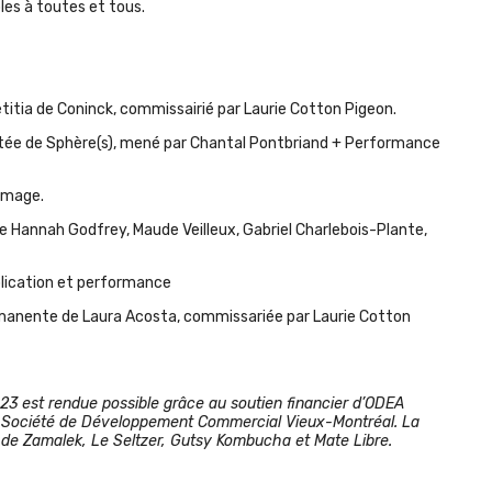
les à toutes et tous.
etitia de Coninck, commissairié par Laurie Cotton Pigeon.
ntée de Sphère(s), mené par Chantal Pontbriand + Performance
image.
 de Hannah Godfrey, Maude Veilleux, Gabriel Charlebois-Plante,
lication et performance
manente de Laura Acosta,
commissariée par Laurie Cotton
23 est rendue possible grâce au soutien financier d’ODEA
 la Société de Développement Commercial Vieux-Montréal. La
de Zamalek, Le Seltzer, Gutsy Kombucha et Mate Libre.