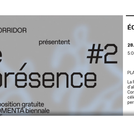
É
28
5:0
PL
La 
d'a
Cor
cél
per