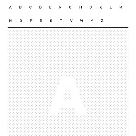
A
B
C
D
E
F
G
H
J
K
L
M
N
O
P
R
S
T
V
W
Y
Z
A